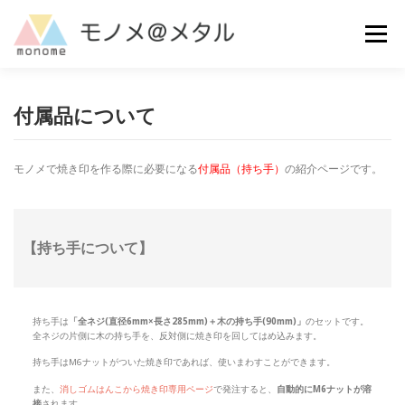
コ
ン
メニュー
テ
ン
ツ
へ
MAKE
ご利用ガイド
よくある質問
お問い合わせ
付属品について
ス
キ
ッ
モノメで焼き印を作る際に必要になる
付属品（持ち手）
の紹介ページです。
プ
【持ち手について】
持ち手は
「全ネジ(直径6mm×長さ285mm)＋木の持ち手(90mm)」
のセットです。
全ネジの片側に木の持ち手を、反対側に焼き印を回してはめ込みます。
持ち手はM6ナットがついた焼き印であれば、使いまわすことができます。
また、
消しゴムはんこから焼き印専用ページ
で発注すると、
自動的にM6ナットが溶
接
されます。