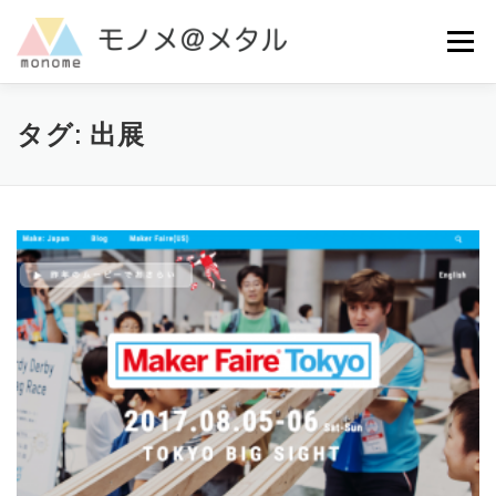
コ
ン
メニュー
テ
ン
ツ
へ
MAKE
ご利用ガイド
よくある質問
お問い合わせ
タグ:
出展
ス
キ
ッ
プ