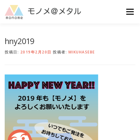
コ
ン
メニュー
テ
ン
ツ
へ
MAKE
ご利用ガイド
よくある質問
お問い合わせ
hny2019
ス
キ
投稿日:
2019年2月20日
投稿者:
MIKUHASEBE
ッ
プ