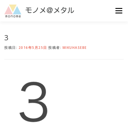
コ
ン
メニュー
テ
ン
ツ
へ
MAKE
ご利用ガイド
よくある質問
お問い合わせ
3
ス
キ
投稿日:
2016年5月25日
投稿者:
MIKUHASEBE
ッ
プ