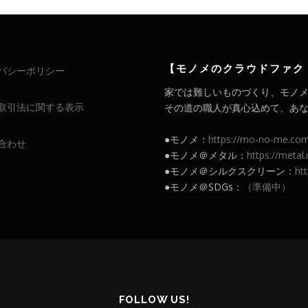
【モノメのクラウドファク
バシーポリシー
家では難しいものづくり、モノ
取引法に関する表示
その道の職人が真心込めて、あなたの
●モノメ：
https://mo-no-me.co
合わせ
●モノメ＠メタル：
https://meta
●モノメ＠シルクスクリーン：
ht
●モノメ＠SDGs：
（準備中）
FOLLOW US!