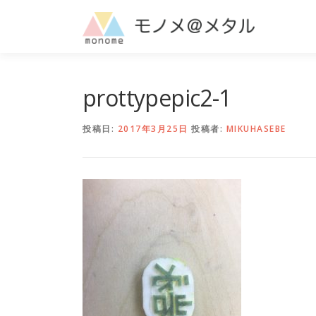
コ
ン
テ
ン
ツ
へ
prottypepic2-1
ス
キ
投稿日:
2017年3月25日
投稿者:
MIKUHASEBE
ッ
プ