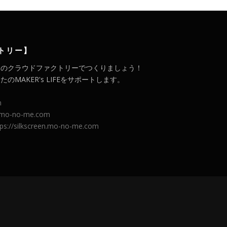
トリー】
メのクラウドファクトリーでつくりましょう！
MAKER's LIFEをサポートします。
m
l.mo-no-me.com
tps://silkscreen.mo-no-me.com