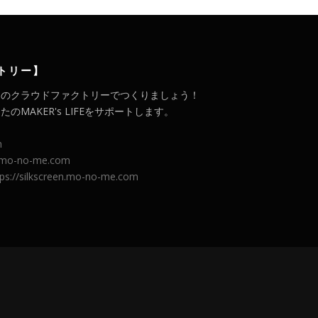
トリー】
メのクラウドファクトリーでつくりましょう！
MAKER's LIFEをサポートします。
m
l.mo-no-me.com
tps://silkscreen.mo-no-me.com