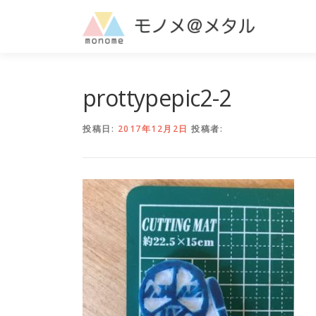
コ
ン
テ
ン
ツ
へ
prottypepic2-2
ス
キ
投稿日:
2017年12月2日
投稿者:
ッ
プ