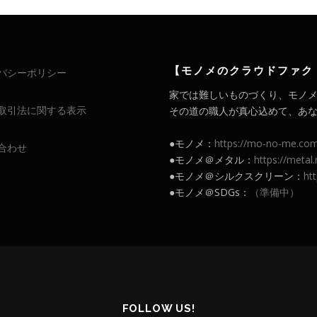
【モノメのクラウドファク
バシーポリシー
家では難しいものづくり、モノ
取引法に関する表示
その道の職人が真心込めて、あなたの
●モノメ：
https://mo-no-me.co
合わせ
●モノメ＠メタル：
https://meta
●モノメ＠シルクスクリーン：
ht
●モノメ＠SDGs：
（準備中）
FOLLOW US!