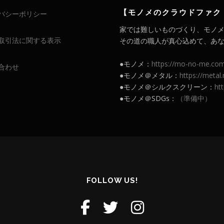
【モノメのクラウドファク
バシーポリシー
家では難しいものづくり、モノ
取引法に関する表示
その道の職人が真心込めて、あなたの
●モノメ：
https://mo-no-me.co
合わせ
●モノメ＠メタル：
https://meta
●モノメ＠シルクスクリーン：
ht
●モノメ＠SDGs：
（準備中）
FOLLOW US!