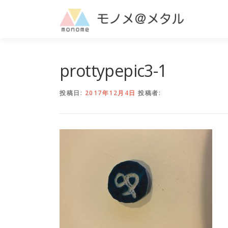
コ
ン
テ
ン
ツ
へ
prottypepic3-1
ス
キ
投稿日:
2017年12月4日
投稿者:
ッ
プ