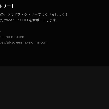
トリー】
メのクラウドファクトリーでつくりましょう！
MAKER's LIFEをサポートします。
m
l.mo-no-me.com
tps://silkscreen.mo-no-me.com