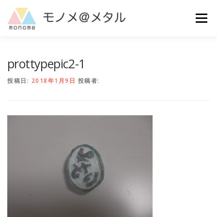
コ
ン
メニュー
テ
ン
ツ
へ
MAKE
ご利用ガイド
よくある質問
お問い合わせ
prottypepic2-1
ス
キ
投稿日:
2018年1月9日
投稿者:
ッ
プ