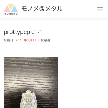
コ
ン
メニュー
テ
ン
ツ
へ
MAKE
ご利用ガイド
よくある質問
お問い合わせ
prottypepic1-1
ス
キ
投稿日:
2018年3月12日
投稿者:
ッ
プ