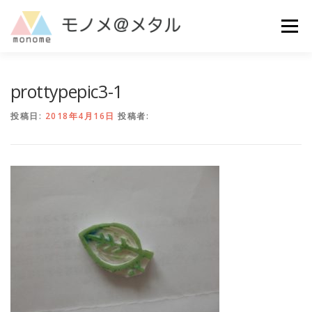
コ
ン
メニュー
テ
ン
ツ
へ
MAKE
ご利用ガイド
よくある質問
お問い合わせ
prottypepic3-1
ス
キ
投稿日:
2018年4月16日
投稿者:
ッ
プ