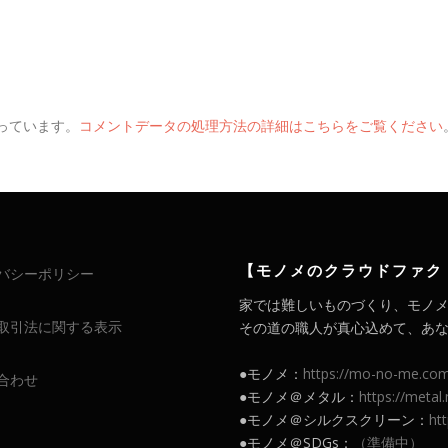
使っています。
コメントデータの処理方法の詳細はこちらをご覧ください
【モノメのクラウドファク
バシーポリシー
家では難しいものづくり、モノ
取引法に関する表示
その道の職人が真心込めて、あなたの
●モノメ：
https://mo-no-me.co
合わせ
●モノメ＠メタル：
https://meta
●モノメ＠シルクスクリーン：
ht
●モノメ＠SDGs：
（準備中）