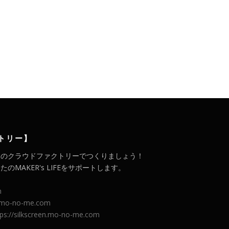
。
トリー】
メのクラウドファクトリーでつくりましょう！
MAKER's LIFEをサポートします。
m
l.mo-no-me.com
tps://silkscreen.mo-no-me.com