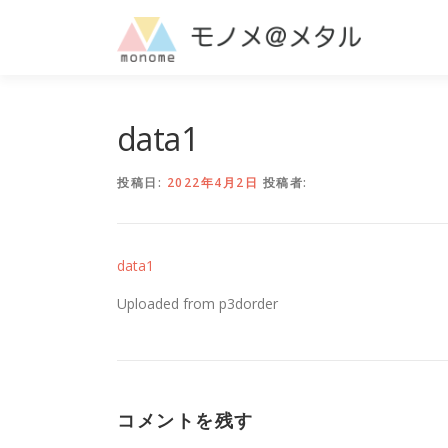
コ
ン
テ
ン
ツ
へ
data1
ス
キ
投稿日:
2022年4月2日
投稿者:
ッ
プ
data1
Uploaded from p3dorder
コメントを残す