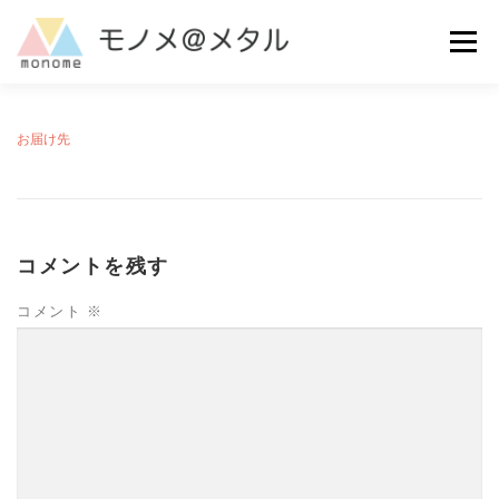
コ
ン
メニュー
テ
ン
ツ
へ
MAKE
ご利用ガイド
よくある質問
お問い合わせ
お届け先
ス
キ
ッ
プ
コメントを残す
コメント
※