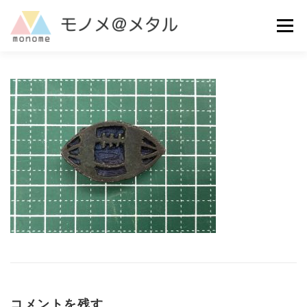
コ
ン
メニュー
テ
ン
ツ
へ
MAKE
ご利用ガイド
よくある質問
お問い合わせ
ス
キ
ッ
プ
コメントを残す