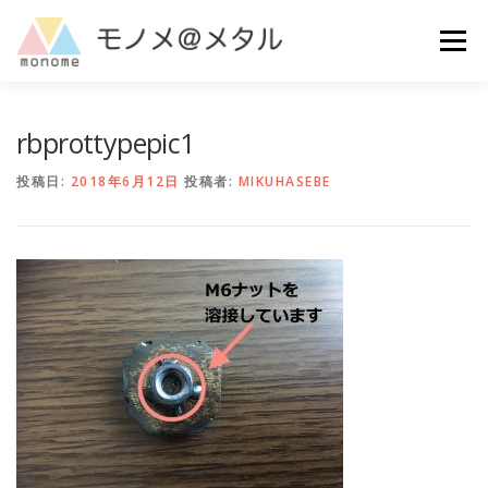
コ
ン
メニュー
テ
ン
ツ
へ
MAKE
ご利用ガイド
よくある質問
お問い合わせ
rbprottypepic1
ス
キ
投稿日:
2018年6月12日
投稿者:
MIKUHASEBE
ッ
プ